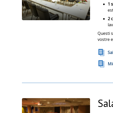
1 
est
2 
lav
Questi s
vostre e
Sa
Mi
Sal