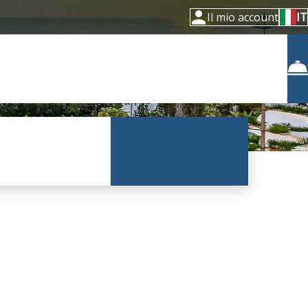
Il mio account
IT