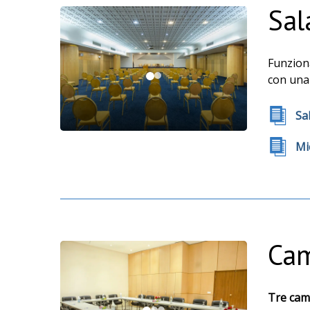
Sal
Funziona
con una 
Sal
Mi
Cam
Tre cam