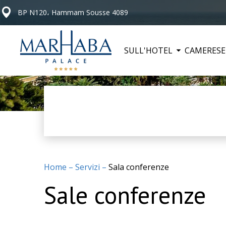
BP N120، Hammam Sousse 4089
SULL'HOTEL
CAMERE
SE
Home
–
Servizi
–
Sala conferenze
Sale conferenze