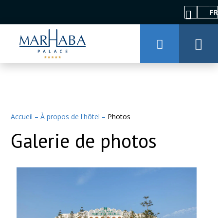
FR
Accueil
–
À propos de l'hôtel
–
Photos
Galerie de photos